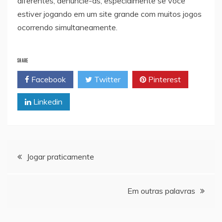
diferentes, denuncie-as, especialmente se você
estiver jogando em um site grande com muitos jogos
ocorrendo simultaneamente.
SHARE
Facebook
Twitter
Pinterest
Linkedin
Navegação
Jogar praticamente
de
Em outras palavras
artigos