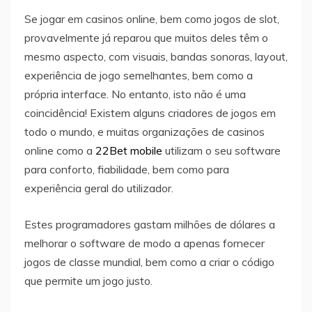
Se jogar em casinos online, bem como jogos de slot,
provavelmente já reparou que muitos deles têm o
mesmo aspecto, com visuais, bandas sonoras, layout,
experiência de jogo semelhantes, bem como a
própria interface. No entanto, isto não é uma
coincidência! Existem alguns criadores de jogos em
todo o mundo, e muitas organizações de casinos
online como a
22Bet mobile
utilizam o seu software
para conforto, fiabilidade, bem como para
experiência geral do utilizador.
Estes programadores gastam milhões de dólares a
melhorar o software de modo a apenas fornecer
jogos de classe mundial, bem como a criar o código
que permite um jogo justo.