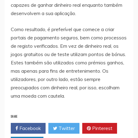
capazes de ganhar dinheiro real enquanto também
desenvolvem a sua aplicação.
Como resultado, é preferível que comece a criar
portais de pagamento seguros, bem como processos
de registo verificados. Em vez de dinheiro real, os
jogos gratuitos ou de teste utilizam pontos de bónus.
Estes também são utilizados como prémios ganhos,
mas apenas para fins de entretenimento. Os
utilizadores, por outro lado, estão sempre
preocupados com dinheiro real, por isso, escolham
uma moeda com cautela.
SHARE
Facebook
Twitter
Pinterest