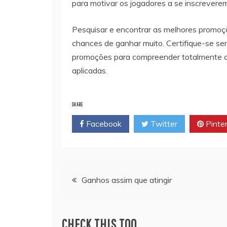
para motivar os jogadores a se inscrevere
Pesquisar e encontrar as melhores promoç
chances de ganhar muito. Certifique-se s
promoções para compreender totalmente co
aplicadas.
SHARE
Facebook
Twitter
Pinte
Navegação
Ganhos assim que atingir
de
CHECK THIS TOO