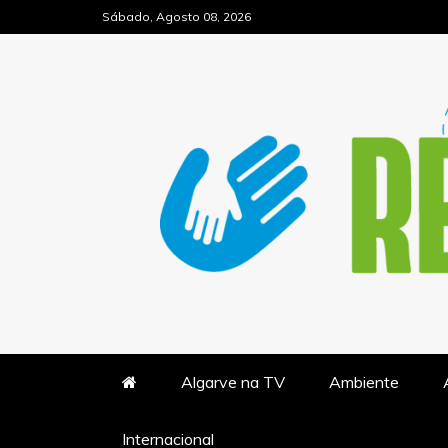
Skip
Sábado, Agosto 08, 2026
to
content
NOTICIAS E INFORMAC
Algarve na TV
Ambiente
Internacional