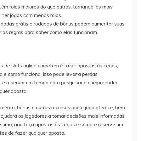
 têm rolos maiores do que outros, tornando-os mais
olher jogos com menos rolos.
odadas grátis e rodadas de bônus podem aumentar suas
r as regras para saber como elas funcionam.
s de slots online cometem é fazer apostas às cegas,
o e como funciona. Isso pode levar a perdas
tante reservar um tempo para pesquisar e compreender
quer aposta.
gamento, bônus e outros recursos que o jogo oferece, bem
ajudará os jogadores a tomar decisões mais informadas
esumo, não faça apostas às cegas e sempre reserve um
tes de fazer qualquer aposta.