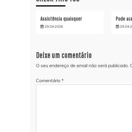
artigos
Assistência quaisquer
Pode aca
29.04.2026
29.04.
Deixe um comentário
O seu endereço de email não será publicado.
Comentário
*