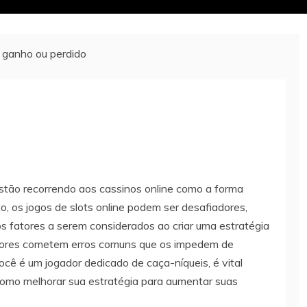
r ganho ou perdido
stão recorrendo aos cassinos online como a forma
to, os jogos de slots online podem ser desafiadores,
ios fatores a serem considerados ao criar uma estratégia
adores cometem erros comuns que os impedem de
ocê é um jogador dedicado de caça-níqueis, é vital
como melhorar sua estratégia para aumentar suas