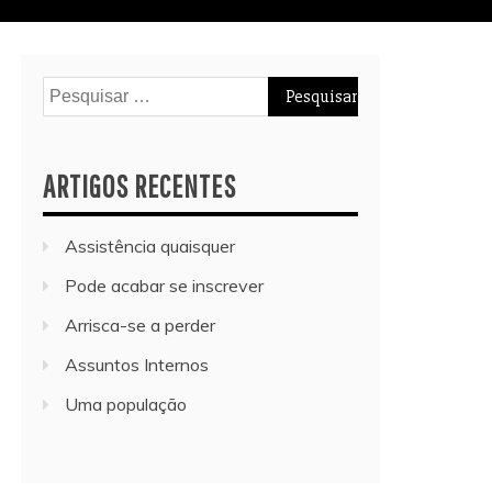
Pesquisar
por:
ARTIGOS RECENTES
Assistência quaisquer
Pode acabar se inscrever
Arrisca-se a perder
Assuntos Internos
Uma população