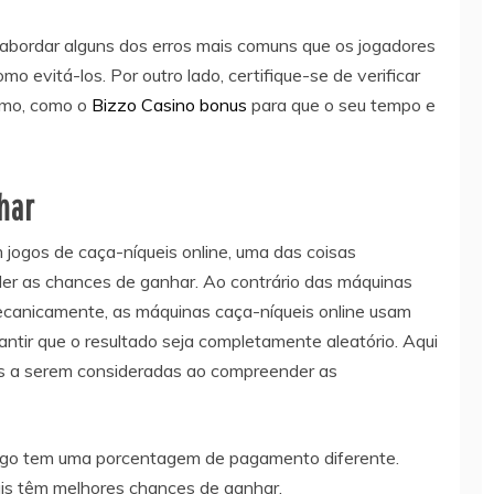
abordar alguns dos erros mais comuns que os jogadores
o evitá-los. Por outro lado, certifique-se de verificar
timo, como o
Bizzo Casino bonus
para que o seu tempo e
har
jogos de caça-níqueis online, uma das coisas
der as chances de ganhar. Ao contrário das máquinas
ecanicamente, as máquinas caça-níqueis online usam
ntir que o resultado seja completamente aleatório. Aqui
s a serem consideradas ao compreender as
go tem uma porcentagem de pagamento diferente.
uais têm melhores chances de ganhar.