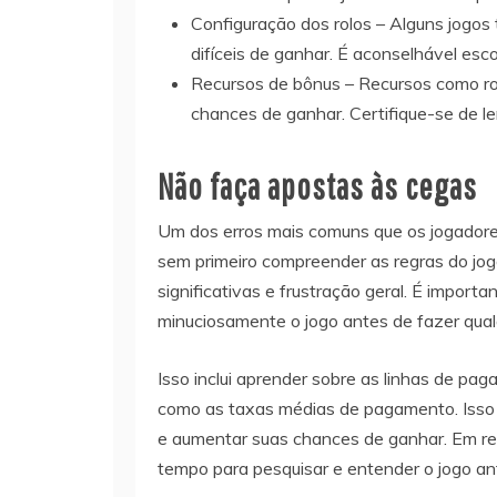
Configuração dos rolos – Alguns jogos
difíceis de ganhar. É aconselhável esc
Recursos de bônus – Recursos como r
chances de ganhar. Certifique-se de le
Não faça apostas às cegas
Um dos erros mais comuns que os jogadore
sem primeiro compreender as regras do jog
significativas e frustração geral. É impor
minuciosamente o jogo antes de fazer qual
Isso inclui aprender sobre as linhas de pa
como as taxas médias de pagamento. Isso 
e aumentar suas chances de ganhar. Em r
tempo para pesquisar e entender o jogo an