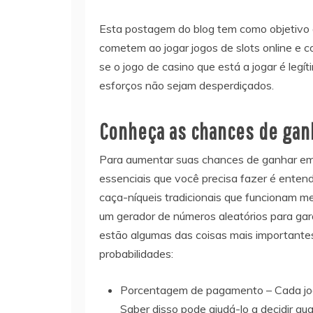
Esta postagem do blog tem como objetivo 
cometem ao jogar jogos de slots online e com
se o jogo de casino que está a jogar é legí
esforços não sejam desperdiçados.
Conheça as chances de gan
Para aumentar suas chances de ganhar em 
essenciais que você precisa fazer é enten
caça-níqueis tradicionais que funcionam m
um gerador de números aleatórios para gara
estão algumas das coisas mais importante
probabilidades:
Porcentagem de pagamento – Cada jo
Saber disso pode ajudá-lo a decidir q