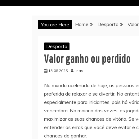
Home
Desporto
Valo
You are Here
Desporto
Valor ganho ou perdido
13.08.2025
Ilnas
No mundo acelerado de hoje, as pessoas e
preferida de relaxar e se divertir. No entan
especialmente para iniciantes, pois há vár
vencedora. Na maioria das vezes, os jog
maximizar as suas chances de vitória. Se v
entender os erros que você deve evitar e 
chances de ganhar.