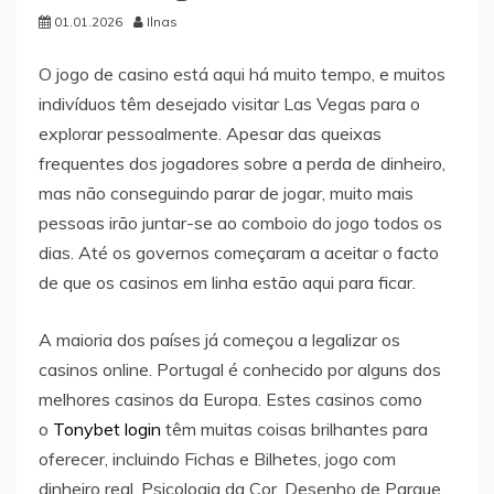
01.01.2026
Ilnas
O jogo de casino está aqui há muito tempo, e muitos
indivíduos têm desejado visitar Las Vegas para o
explorar pessoalmente. Apesar das queixas
frequentes dos jogadores sobre a perda de dinheiro,
mas não conseguindo parar de jogar, muito mais
pessoas irão juntar-se ao comboio do jogo todos os
dias. Até os governos começaram a aceitar o facto
de que os casinos em linha estão aqui para ficar.
A maioria dos países já começou a legalizar os
casinos online. Portugal é conhecido por alguns dos
melhores casinos da Europa. Estes casinos como
o
Tonybet login
têm muitas coisas brilhantes para
oferecer, incluindo Fichas e Bilhetes, jogo com
dinheiro real, Psicologia da Cor, Desenho de Parque