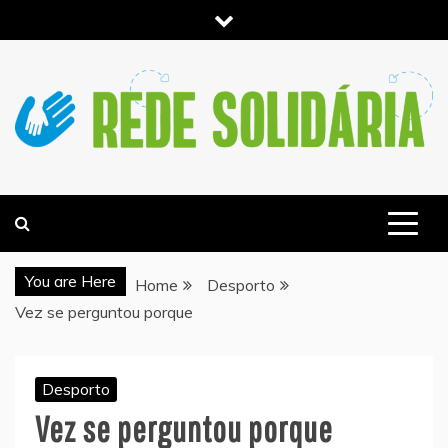
Skip
to
content
NOTICIAS E INFORMACIÓN DE ACTUALIDAD –
REDESOLIDARIA.PT
You are Here
Home
Desporto
Vez se perguntou porque
Desporto
Vez se perguntou porque