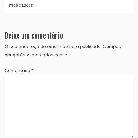
29.04.2026
Deixe um comentário
O seu endereço de email não será publicado.
Campos
obrigatórios marcados com
*
Comentário
*