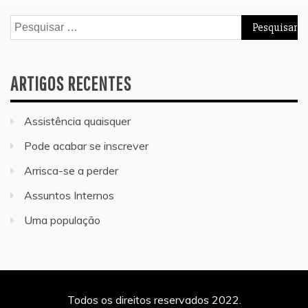
Pesquisar
por:
ARTIGOS RECENTES
Assistência quaisquer
Pode acabar se inscrever
Arrisca-se a perder
Assuntos Internos
Uma população
Todos os direitos reservados 2022.