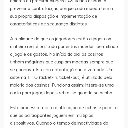
dólares ou procurar dinheiro. As fichas ajudam a
prevenir a contrafacção porque cada moeda tem a
sua própria disposição e implementação de
características de segurança distintas.
A realidade de que os jogadores estão a jogar com
dinheiro real é ocultada por estas moedas, permitindo
o jogo e os gastos. No início do dia, os casinos
tinham máquinas que cuspiam moedas sempre que
se ganhava. Isto, no entanto, já não é verdade. Um
sistema TITO (ticket-in, ticket-out) é utilizado pela
maioria dos casinos. Funciona assim: insere-se uma
carta para jogar, depois retira-se quando se acaba.
Este processo facilita a utilização de fichas e permite
que os participantes joguem em múltiplos
dispositivos. Quando o tempo de inactividade do