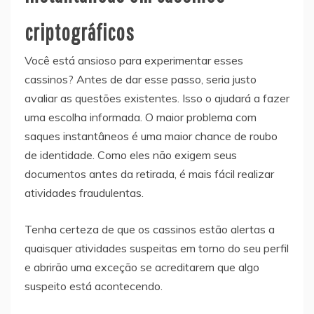
criptográficos
Você está ansioso para experimentar esses
cassinos? Antes de dar esse passo, seria justo
avaliar as questões existentes. Isso o ajudará a fazer
uma escolha informada. O maior problema com
saques instantâneos é uma maior chance de roubo
de identidade. Como eles não exigem seus
documentos antes da retirada, é mais fácil realizar
atividades fraudulentas.
Tenha certeza de que os cassinos estão alertas a
quaisquer atividades suspeitas em torno do seu perfil
e abrirão uma exceção se acreditarem que algo
suspeito está acontecendo.