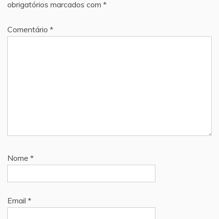
obrigatórios marcados com
*
Comentário
*
Nome
*
Email
*