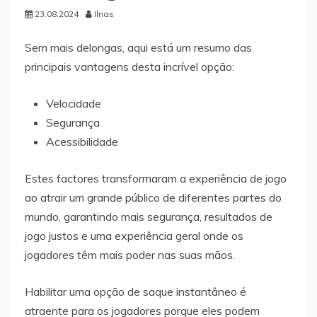
23.08.2024
Ilnas
Sem mais delongas, aqui está um resumo das
principais vantagens desta incrível opção:
Velocidade
Segurança
Acessibilidade
Estes factores transformaram a experiência de jogo
ao atrair um grande público de diferentes partes do
mundo, garantindo mais segurança, resultados de
jogo justos e uma experiência geral onde os
jogadores têm mais poder nas suas mãos.
Habilitar uma opção de saque instantâneo é
atraente para os jogadores porque eles podem