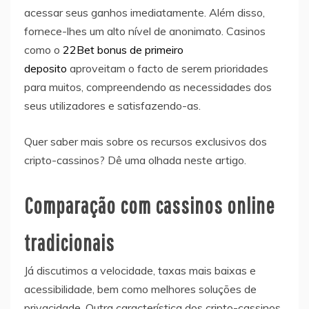
acessar seus ganhos imediatamente. Além disso,
fornece-lhes um alto nível de anonimato. Casinos
como o
22Bet bonus de primeiro
deposito
aproveitam o facto de serem prioridades
para muitos, compreendendo as necessidades dos
seus utilizadores e satisfazendo-as.
Quer saber mais sobre os recursos exclusivos dos
cripto-cassinos? Dê uma olhada neste artigo.
Comparação com cassinos online
tradicionais
Já discutimos a velocidade, taxas mais baixas e
acessibilidade, bem como melhores soluções de
privacidade. Outra característica dos cripto-cassinos