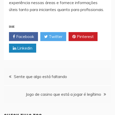
experiência nessas áreas e fornece informações
úteis tanto para iniciantes quanto para profissionais.
SHARE
Facebook
Twitter
Pinterest
Linkedin
Navegação
Sente que algo está faltando
de
Jogo de casino que está a jogar é legítimo
artigos