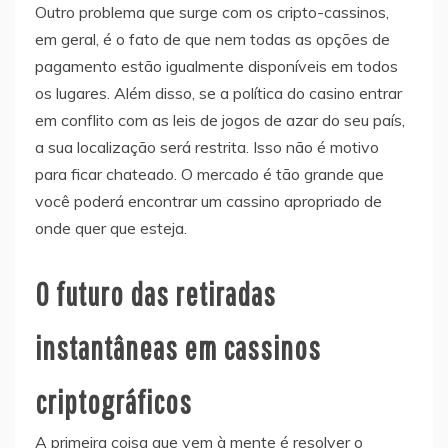
Outro problema que surge com os cripto-cassinos,
em geral, é o fato de que nem todas as opções de
pagamento estão igualmente disponíveis em todos
os lugares. Além disso, se a política do casino entrar
em conflito com as leis de jogos de azar do seu país,
a sua localização será restrita. Isso não é motivo
para ficar chateado. O mercado é tão grande que
você poderá encontrar um cassino apropriado de
onde quer que esteja.
O futuro das retiradas
instantâneas em cassinos
criptográficos
A primeira coisa que vem à mente é resolver o