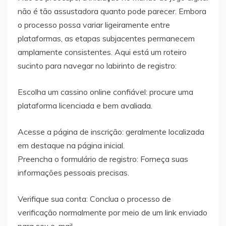
não é tão assustadora quanto pode parecer. Embora
o processo possa variar ligeiramente entre
plataformas, as etapas subjacentes permanecem
amplamente consistentes. Aqui está um roteiro
sucinto para navegar no labirinto de registro:
Escolha um cassino online confiável: procure uma
plataforma licenciada e bem avaliada.
Acesse a página de inscrição: geralmente localizada
em destaque na página inicial.
Preencha o formulário de registro: Forneça suas
informações pessoais precisas.
Verifique sua conta: Conclua o processo de
verificação normalmente por meio de um link enviado
para seu e-mail.