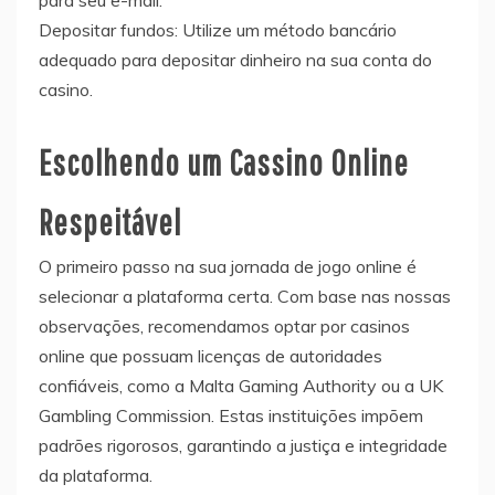
Depositar fundos: Utilize um método bancário
adequado para depositar dinheiro na sua conta do
casino.
Escolhendo um Cassino Online
Respeitável
O primeiro passo na sua jornada de jogo online é
selecionar a plataforma certa. Com base nas nossas
observações, recomendamos optar por casinos
online que possuam licenças de autoridades
confiáveis, como a Malta Gaming Authority ou a UK
Gambling Commission. Estas instituições impõem
padrões rigorosos, garantindo a justiça e integridade
da plataforma.