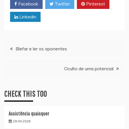
Facebook
Twitter
Pinterest
Linkedin
Navegação
Blefar e ler os oponentes
de
Oculto de uma potencial
artigos
CHECK THIS TOO
Assistência quaisquer
29.04.2026