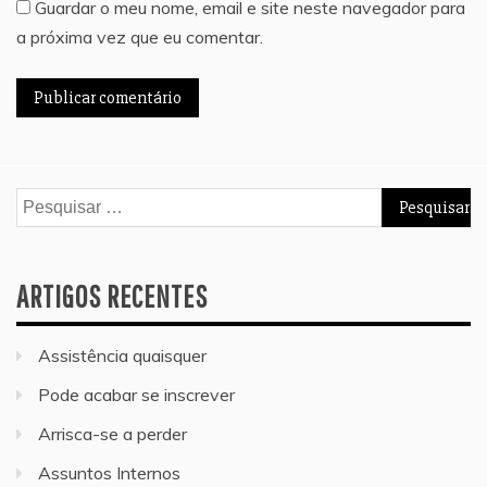
Guardar o meu nome, email e site neste navegador para
a próxima vez que eu comentar.
Pesquisar
por:
ARTIGOS RECENTES
Assistência quaisquer
Pode acabar se inscrever
Arrisca-se a perder
Assuntos Internos