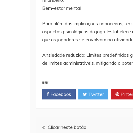
financeiro.
Bem-estar mental
Para além das implicações financeiras, te
aspectos psicológicos do jogo. Estabelece
que os jogadores se envolvam na atividade 
Ansiedade reduzida: Limites predefinidos 
de limites administráveis, mitigando o pote
SHARE
Facebook
Twitter
Pinte
Navegação
Clicar neste botão