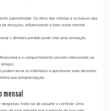
nte subestimado. Os altos das vitórias e os baixos das
de emoções, influenciando o bem-estar mental.
perar o dinheiro perdido pode criar uma sensação
 financeira e o comportamento secreto relacionado ao
e amigos.
 podem levar os indivíduos a questionar suas decisões,
 afeta sua autopercepção.
o mensal
 despesas; trata-se de assumir o controle. Uma
ogos de azar garante que a emoção do jogo não