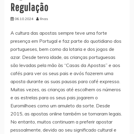
Regulação
06.10.2024
Ilnas
A cultura das apostas sempre teve uma forte
presença em Portugal e faz parte do quotidiano dos
portugueses, bem como da lotaria e dos jogos de
azar. Desde tenra idade, as crianças portuguesas
são levadas pela mão às “Casas da Apostas” e aos
cafés para ver os seus pais e avós fazerem uma
aposta durante as suas pausas para café expresso.
Muitas vezes, as crianças até escolhem os números
e as estrelas para os seus pais jogarem o
Euromilhoes como um amuleto da sorte. Desde
2015, as apostas online também se tornaram legais.
No entanto, muitos continuam a preferir apostar
pessoalmente, devido ao seu significado cultural e