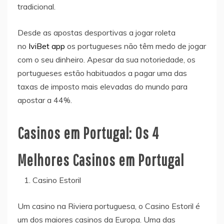
tradicional.
Desde as apostas desportivas a jogar roleta
no
IviBet app
os portugueses não têm medo de jogar
com o seu dinheiro. Apesar da sua notoriedade, os
portugueses estão habituados a pagar uma das
taxas de imposto mais elevadas do mundo para
apostar a 44%.
Casinos em Portugal: Os 4
Melhores Casinos em Portugal
Casino Estoril
Um casino na Riviera portuguesa, o Casino Estoril é
um dos maiores casinos da Europa. Uma das