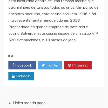
está localizado dentro de uma famosa marina que
atrai milhões de turistas todos os anos. Um ponto de
encontro nocturno, este casino abriu em 1996 e foi
mais recentemente remodelado em 2018.
Propriedade da grande empresa de hotelaria e
casino Solverde, este casino dispõe de um salão VIP,
520 slot machines, e 10 mesas de jogo.
SHARE
Facebook
Twitter
Pinterest
Linkedin
Navegação
Unica rodada paga