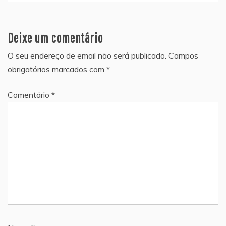
Deixe um comentário
O seu endereço de email não será publicado.
Campos
obrigatórios marcados com
*
Comentário
*