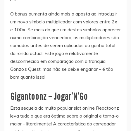
O bónus aumenta ainda mais a aposta ao introduzir
um novo símbolo multiplicador com valores entre 2x
e 100x. Se mais do que um destes símbolos aparecer
numa combinação vencedora, os multiplicadores são
somados antes de serem aplicados ao ganho total
da ronda actual. Este jogo é relativamente
desconhecido em comparação com a franquia
Gonzo’s Quest, mas não se deixe enganar – é tão
bom quanto isso!
Gigantoonz – Jogar’N’Go
Esta sequela do muito popular slot online Reactoonz
leva tudo o que era óptimo sobre o original e torna-o
maior – literalmente! A característica do carregador