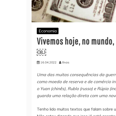
Economia
Vivemos hoje, no mundo,
￼
16.04.2022
Ilnas
Uma das muitas consequências da guerra
como moeda de reserva e de comércio in
o Yuan (chinês), Rublo (russo) e Rúpia (i
guarda uma relação direta com uma nova
Tenho lido muitos textos que falam sobre um
Não estou dizendo que isso já está aconte