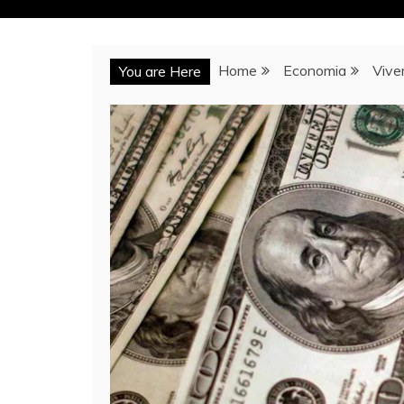
Home
Economia
Vive
You are Here