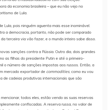
ra da economia brasileira – que eu não vejo no
oritismo de Lula.
e Lula, pois ninguém aguenta mais esse inominável.
ntra a democracia, portanto, não pode ser comparado
a terceira via vão fazer, e o mundo inteiro sabe disso.
novas sanções contra a Rússia. Outro dia, dois grandes
 as filhas do presidente Putin e até o primeiro-
mil o número de sanções impostas aos russos. Então, a
 um mercado exportador de
commodities
, como eu vou
pa de cadeias produtivas internacionais que são
u mencionar, todos eles, estão vendo as suas reservas
plesmente confiscadas. A reserva russa, no valor de