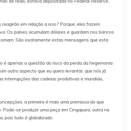
rilhão de reais, estava depositada no Federal Reserve,
.
 reagirão em relação a isso? Porque, eles fazem
va. Os países acumulam dólares e guardam nos bancos
 e tomam. São exatamente estas mensagens que esta
o é apenas a questão do risco da perda da hegemonia
á um outro aspecto que eu quero levantar, que nós já
 interrupções das cadeias produtivas e mundiais,
ncepções: a primeira é mais uma premissa do que
o. Pode-se produzir uma peça em Cingapura, outra na
, pois tudo é globalizado.