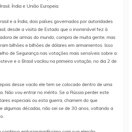
asil, Índia e União Europeia.
asil e a Índia, dois países governados por autoridades
sil, desde a visita de Estado que o inominável fez à
pradora de armas do mundo, compra de muita gente, mas
pram bilhões e bilhões de dólares em armamentos. Isso
selho de Segurança nas votações mais sensíveis sobre a
eve e o Brasil vacilou na primeira votação, no dia 2 de
epois desse vacilo ele tem se colocado dentro de uma
oa. Não vou entrar no mérito. Se a Rússia perder este
litares especiais ou esta guerra, chamem do que
e algumas décadas, não sei se de 30 anos, voltando a
o.
Eu continuo entusiasmadíssimo com sua eleição.