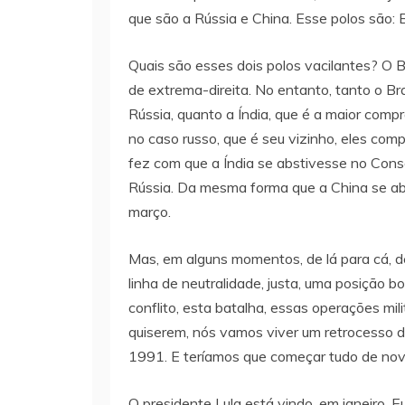
que são a Rússia e China. Esse polos são: Br
Quais são esses dois polos vacilantes? O Br
de extrema-direita. No entanto, tanto o Bra
Rússia, quanto a Índia, que é a maior com
no caso russo, que é seu vizinho, eles com
fez com que a Índia se abstivesse no Con
Rússia. Da mesma forma que a China se abst
março.
Mas, em alguns momentos, de lá para cá, d
linha de neutralidade, justa, uma posição b
conflito, esta batalha, essas operações mi
quiserem, nós vamos viver um retrocesso d
1991. E teríamos que começar tudo de nov
O presidente Lula está vindo, em janeiro. 